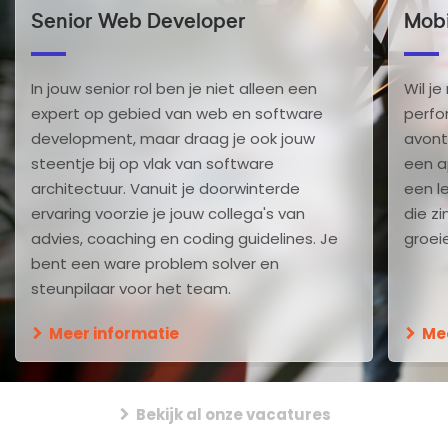
Senior Web Developer
Mobi
In jouw senior rol ben je niet alleen een
Wil j
expert op gebied van web en software
perfo
development, maar draag je ook jouw
avont
steentje bij op vlak van software
een a
architectuur. Vanuit je doorwinterde
een l
ervaring voorzie je jouw collega's van
die z
advies, coaching en coding guidelines. Je
groei
bent een ware problem solver en
steunpilaar voor het team.
Meer informatie
Me
Bekijk al onze vacatures