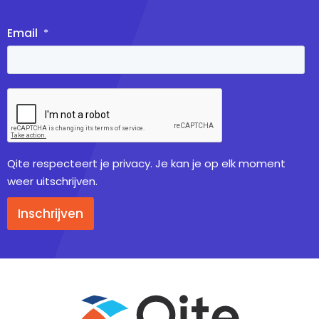
Email
*
Qite respecteert je privacy. Je kan je op elk moment
weer uitschrijven.
Inschrijven