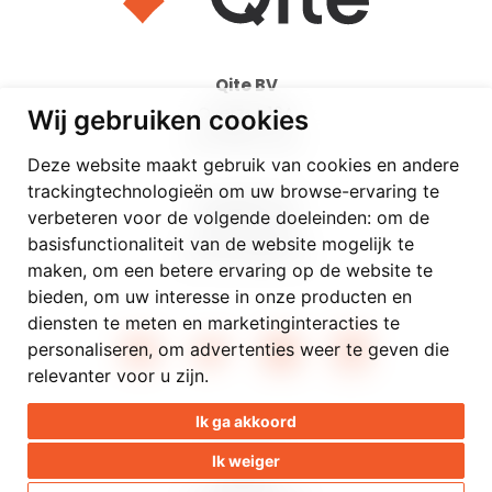
Qite BV
Overzet 16A
Wij gebruiken cookies
BE-9000 Gent
Deze website maakt gebruik van cookies en andere
trackingtechnologieën om uw browse-ervaring te
info@qite.be
verbeteren voor de volgende doeleinden:
om de
09/336 22 99
basisfunctionaliteit van de website mogelijk te
BE 0502.988.154
maken
,
om een betere ervaring op de website te
bieden
,
om uw interesse in onze producten en
diensten te meten en marketinginteracties te
personaliseren
,
om advertenties weer te geven die
relevanter voor u zijn
.
Ik ga akkoord
Disclaimer
Ik weiger
Privacy