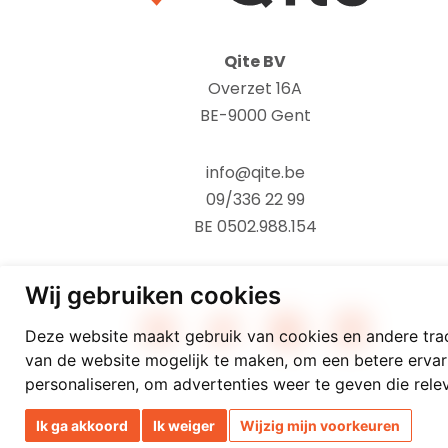
Qite BV
Overzet 16A
BE-9000 Gent
info@qite.be
09/336 22 99
BE 0502.988.154
Wij gebruiken cookies
Deze website maakt gebruik van cookies en andere tra
van de website mogelijk te maken
,
om een betere ervar
personaliseren
,
om advertenties weer te geven die relev
Ik ga akkoord
Ik weiger
Wijzig mijn voorkeuren