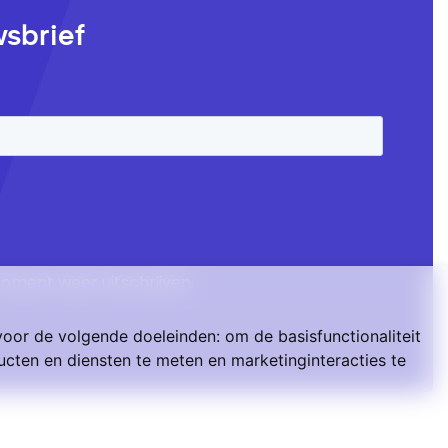
wsbrief
moment weer uitschrijven.
voor de volgende doeleinden:
om de basisfunctionaliteit
cten en diensten te meten en marketinginteracties te