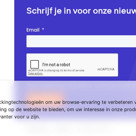
Schrijf je in voor onze nieu
Email
*
Qite respecteert je privacy. Je kan je op elk 
Inschrijven
ckingtechnologieën om uw browse-ervaring te verbeteren 
ing op de website te bieden
,
om uw interesse in onze produ
anter voor u zijn
.
Disclaimer
Privacy
© 2026 Qite BV