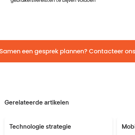
gebruikersvereisten te blijven voldoen
Samen een gesprek plannen? Contacteer on
Gerelateerde artikelen
Technologie strategie
Mobi