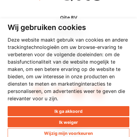
Qite BV
Overzet 16A
Wij gebruiken cookies
BE-9000 Gent
Deze website maakt gebruik van cookies en andere
trackingtechnologieën om uw browse-ervaring te
info@qite.be
verbeteren voor de volgende doeleinden:
om de
09/336 22 99
basisfunctionaliteit van de website mogelijk te
BE 0502.988.154
maken
,
om een betere ervaring op de website te
bieden
,
om uw interesse in onze producten en
diensten te meten en marketinginteracties te
personaliseren
,
om advertenties weer te geven die
relevanter voor u zijn
.
Ik ga akkoord
Disclaimer
Ik weiger
Privacy
© 2026 Qite BV
Wijzig mijn voorkeuren