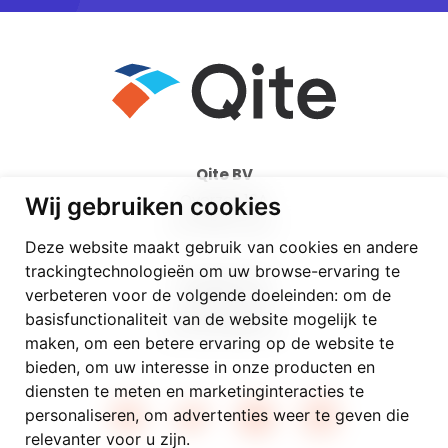
Qite BV
Overzet 16A
Wij gebruiken cookies
BE-9000 Gent
Deze website maakt gebruik van cookies en andere
trackingtechnologieën om uw browse-ervaring te
info@qite.be
verbeteren voor de volgende doeleinden:
om de
09/336 22 99
basisfunctionaliteit van de website mogelijk te
BE 0502.988.154
maken
,
om een betere ervaring op de website te
bieden
,
om uw interesse in onze producten en
diensten te meten en marketinginteracties te
personaliseren
,
om advertenties weer te geven die
relevanter voor u zijn
.